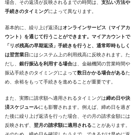
場合、その返済が反映されるまでの時間は、
支払い方法や
手続きのタイミング
によって異なります。
基本的に、繰り上げ返済は
オンラインサービス（マイアカ
ウント）を通じて行うことができます。マイアカウントで
「リボ残高の早期返済」手続きを行うと、通常即時もしく
は翌営業日
にはシステム上の利用残高に反映されます。た
だし、
銀行振込を利用する場合
は、金融機関の営業時間や
振込手続きのタイミングによって
数日かかる場合がある
た
め、余裕をもって手続きを進めることが重要です。
また、実際に請求額へ適用されるタイミングは
締め日や決
済スケジュール
にも影響されます。例えば、締め日を過ぎ
た後に繰り上げ返済を行った場合、その月の請求金額には
反映されず、
翌月の請求額に適用される
ことがあります。
そのため、締め日を確認したうえで、できるだけ早めに返