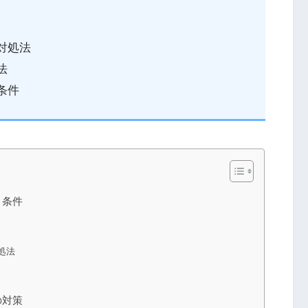
対処法
法
条件
と条件
処法
の対策