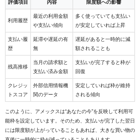
評価項目
内容
限度額への影響
最近の利用金額
多く使っていても支払い
利用履歴
や支払い傾向
が安定していれば上昇
支払い履
延滞や遅延の有
遅延があると一時的に減
歴
無
額されることも
当月の請求額と
支払いが完了すると枠が
残高推移
支払い済み金額
回復
クレジッ
外部信用情報機
安定していれば枠が維持
トスコア
関のデータ
される傾向
このように、アメックスは“あなたの今”を反映して利用可
能枠を設定しています。そのため、支払いが完了した翌日
には限度額が上がっていることもあれば、大きな買い物の
直後に一時的に枠が減っていることもあります。